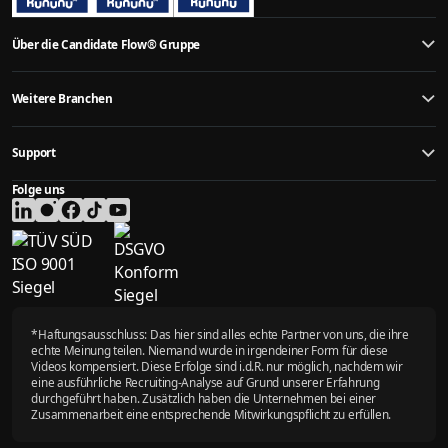
Über die Candidate Flow® Gruppe
Jobs als Fachkraft finden
Weitere Branchen
Über die Candidate Flow® Gruppe
Weitere Recruiting Ergebnisse
Mittelständische Unternehmen
TÜV-Zertifizierungen
Support
Handwerk
YouTube Kanal
Neues Video verfügbar
Baugewerbe
Folge uns
Kontaktformular
Presse
Industrieunternehmen
Kundenbewertungen
Standort
KFZ Betriebe / Autohäuser
FAQ- Häufig gestellte Fragen
Unser Team
Agrar- und Landwirtschaftsbetriebe
Was sind meine nächsten Schritte?
Karriere
Offene Stellen
Ärzte - Krankenhäuser / Praxen
Kostenlose Recruiting-Analyse
Blog
Dentallabore
Empfehlungsprogramm
Neue Belohnungen
Physiotherapiepraxen
*Haftungsausschluss: Das hier sind alles echte Partner von uns, die ihre
Pflege
echte Meinung teilen. Niemand wurde in irgendeiner Form für diese
Steuerberater
Videos kompensiert. Diese Erfolge sind i.d.R. nur möglich, nachdem wir
eine ausführliche Recruiting-Analyse auf Grund unserer Erfahrung
durchgeführt haben. Zusätzlich haben die Unternehmen bei einer
Zusammenarbeit eine entsprechende Mitwirkungspflicht zu erfüllen.