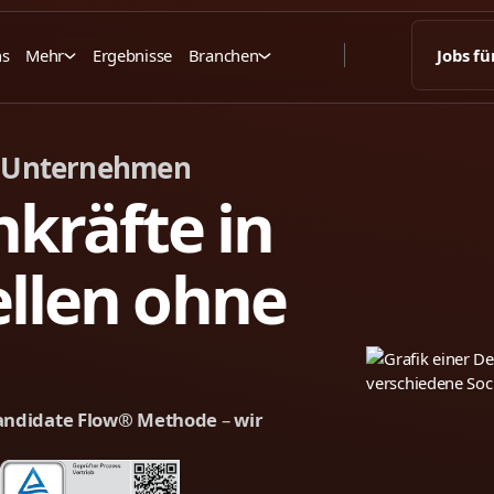
ns
Mehr
Ergebnisse
Branchen
Jobs fü
Unternehmen
kräfte in
ellen ohne
andidate Flow® Methode
–
wir