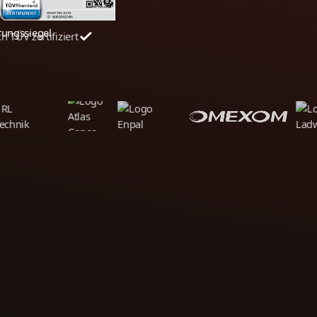
ch TÜV zertifiziert