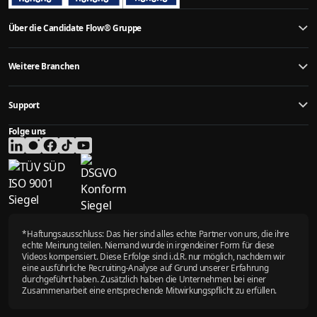
Über die Candidate Flow® Gruppe
Jobs als Fachkraft finden
Weitere Branchen
Über die Candidate Flow® Gruppe
Weitere Recruiting Ergebnisse
Mittelständische Unternehmen
TÜV-Zertifizierungen
Support
Handwerk
YouTube Kanal
Neues Video verfügbar
Baugewerbe
Folge uns
Kontaktformular
Presse
Industrieunternehmen
Kundenbewertungen
Standort
KFZ Betriebe / Autohäuser
FAQ- Häufig gestellte Fragen
Unser Team
Agrar- und Landwirtschaftsbetriebe
Was sind meine nächsten Schritte?
Karriere
Offene Stellen
Ärzte - Krankenhäuser / Praxen
Kostenlose Recruiting-Analyse
Blog
Dentallabore
Empfehlungsprogramm
Neue Belohnungen
Physiotherapiepraxen
*Haftungsausschluss: Das hier sind alles echte Partner von uns, die ihre
Pflege
echte Meinung teilen. Niemand wurde in irgendeiner Form für diese
Steuerberater
Videos kompensiert. Diese Erfolge sind i.d.R. nur möglich, nachdem wir
eine ausführliche Recruiting-Analyse auf Grund unserer Erfahrung
durchgeführt haben. Zusätzlich haben die Unternehmen bei einer
Zusammenarbeit eine entsprechende Mitwirkungspflicht zu erfüllen.