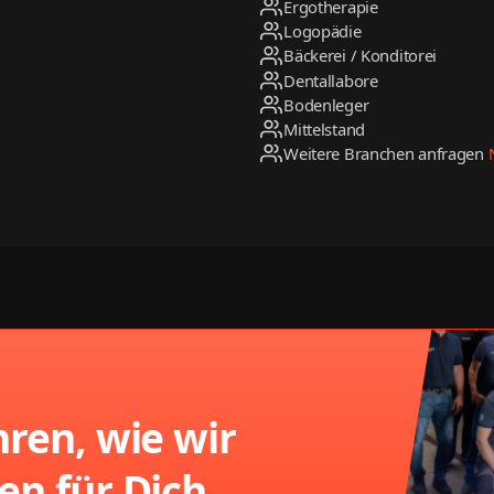
Ergotherapie
Logopädie
Bäckerei / Konditorei
Dentallabore
Bodenleger
Mittelstand
Weitere Branchen anfragen
hren, wie wir
en für Dich